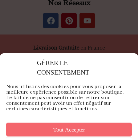
Nos Réseaux
Livraison Gratuite
en France
Paiement
Sécurisé
par Stripe &
PayPal
GÉRER LE
CONSENTEMENT
Nous utilisons des cookies pour vous proposer la
meilleure expérience possible sur notre boutique.
Le fait de ne pas consentir ou de retirer son
Air du Japon est une entreprise française
consentement peut avoir un effet négatif sur
certaines caractéristiques et fonctions.
Siège en Île-de-France
Tout Accepter