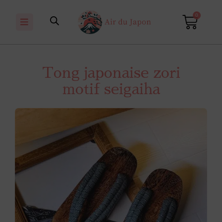
0
Tong japonaise zori
motif seigaiha