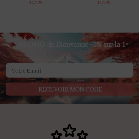
44.99
€
44.99
€
PROMO de Bienvenue -5% sur la 1ʳᵉ
COMMANDE
RECEVOIR MON CODE