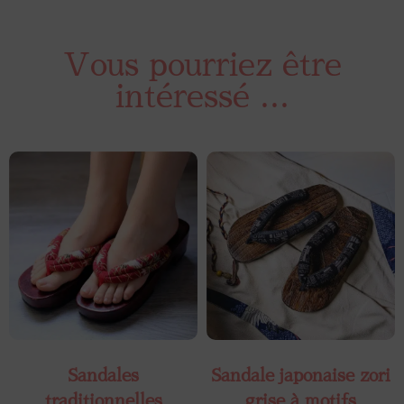
Vous pourriez être
intéressé ...
Sandales
Sandale japonaise zori
traditionnelles
grise à motifs