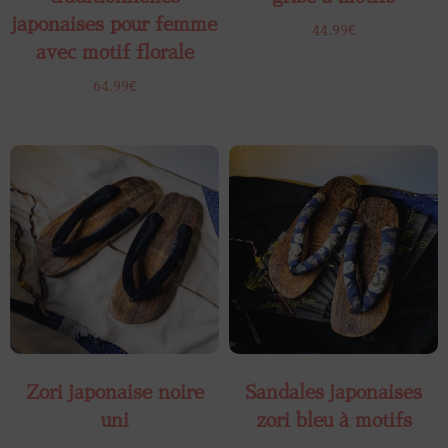
japonaises pour femme
44.99
€
avec motif florale
64.99
€
Zori japonaise noire
Sandales japonaises
uni
zori​ bleu à motifs