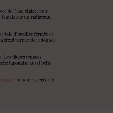
avec de l’eau
claire
, puis
e, jamais sur un
radiateur
,
une
taie d’oreiller fermée
et
à
froid
permet de redonner
u. Les
tâches tenaces
uche japonaise
aussi
belle
aponais
: tu pourras créer et