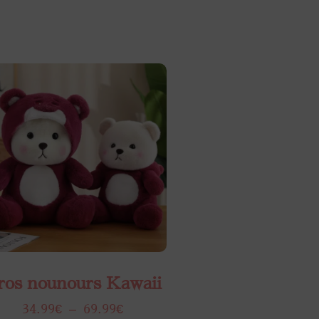
ros nounours Kawaii
34.99
€
–
69.99
€