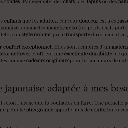
es
rondes
. Par exemple, des
chats
, des
lapins
ou des
pan
es
enfants
que les
adultes
, car leur
douceur
est très
rass
japonaise
, comme les
maneki-neko
(les petits chats port
dèle a un
style unique
qui te
transporte
directement au
ur
confort exceptionnel
. Elles sont remplies d’un
matéri
les à nettoyer
et offrent une
excellente durabilité
, ce qu
aites comme
cadeaux originaux
pour les amateurs de cult
 japonaise adaptée à mes beso
t selon l’usage que tu souhaites en faire. Une peluche
p
Une peluche
plus grande
apporte plus de
confort
si tu ve