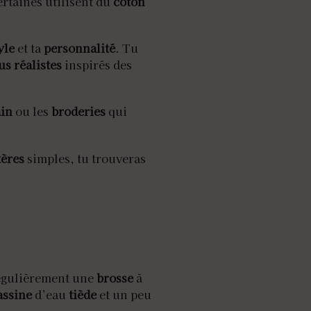
ertaines utilisent du
coton
yle
et ta
personnalité
. Tu
us réalistes
inspirés des
ain
ou les
broderies
qui
tères
simples, tu trouveras
régulièrement une
brosse
à
assine
d’eau
tiède
et un peu