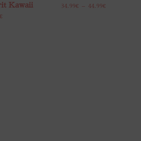
it Kawaii
34.99
€
–
44.99
€
€