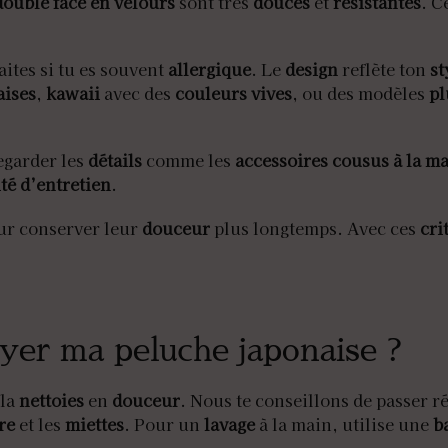
double face en velours
sont très
douces
et
résistantes
. C
faites si tu es souvent
allergique
. Le
design
reflète ton
st
aises
,
kawaii
avec des
couleurs vives
, ou des modèles
pl
egarder les
détails
comme les
accessoires cousus à la m
ité d’entretien
.
r conserver leur
douceur
plus longtemps. Avec ces
cri
yer ma peluche japonaise ?
 la
nettoies
en
douceur
. Nous te conseillons de passer 
re
et les
miettes
. Pour un
lavage
à la main, utilise une
b