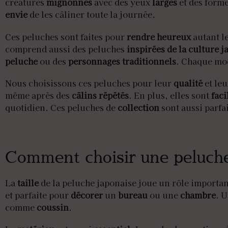
créatures
mignonnes
avec des yeux
larges
et des form
envie
de les câliner toute la journée.
Ces peluches sont faites pour
rendre heureux
autant l
comprend aussi des peluches
inspirées de la culture 
peluche
ou des
personnages traditionnels
. Chaque mo
Nous choisissons ces peluches pour leur
qualité
et le
même après des
câlins répétés
. En plus, elles sont
faci
quotidien. Ces peluches de
collection
sont aussi parf
Comment choisir une peluche
La
taille
de la peluche japonaise joue un rôle importan
et parfaite pour
décorer
un
bureau
ou une
chambre
. 
comme
coussin
.