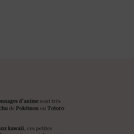
onnages d’anime
sont très
chu
de
Pokémon
ou
Totoro
ux kawaii
, ces petites