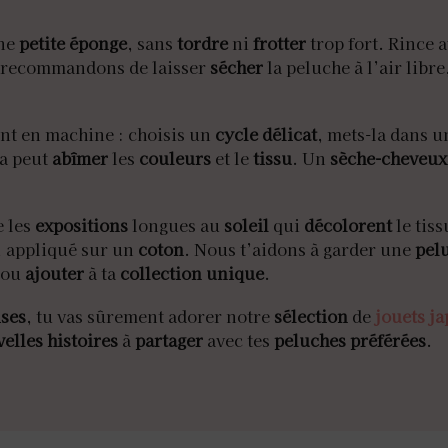
ne
petite éponge
, sans
tordre
ni
frotter
trop fort. Rince 
e recommandons de laisser
sécher
la peluche à l’air libr
ent en machine : choisis un
cycle délicat
, mets-la dans 
la peut
abîmer
les
couleurs
et le
tissu
. Un
sèche-cheveux
e les
expositions
longues au
soleil
qui
décolorent
le tiss
, appliqué sur un
coton
. Nous t’aidons à garder une
pel
ou
ajouter
à ta
collection unique
.
ises
, tu vas sûrement adorer notre
sélection
de
jouets j
elles histoires
à
partager
avec tes
peluches préférées
.