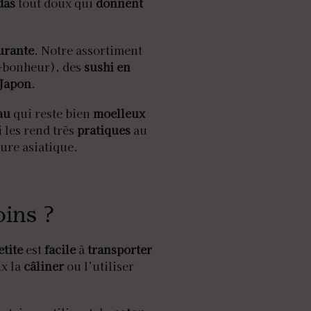
das
tout doux qui
donnent
urante
. Notre assortiment
e-bonheur), des
sushi en
Japon
.
au
qui reste bien
moelleux
i les rend très
pratiques
au
ure asiatique.
ins ?
etite
est
facile
à
transporter
ux la
câliner
ou l’utiliser