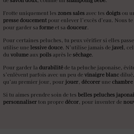
Frotte uniquement les
zones sales
avec tes
doigts
ou u
presse doucement
pour enlever l’excès d’eau. Nous t
pour garder sa
forme
et sa
douceur
.
Pour certaines peluches, tu peux vérifier si elles pass
utilise une
lessive douce
. N’utilise jamais de
javel
, ce
du
volume
aux
poils
après le
séchage
.
Pour garder la
durabilité
de ta peluche japonaise, évit
s’enlèvent parfois avec un peu de
vinaigre blanc
dilué
qu’au premier jour, pour
jouer
,
décorer
une
chambre
Si tu aimes prendre soin de tes
belles peluches japona
personnaliser
ton propre
décor
, pour inventer de
nouv