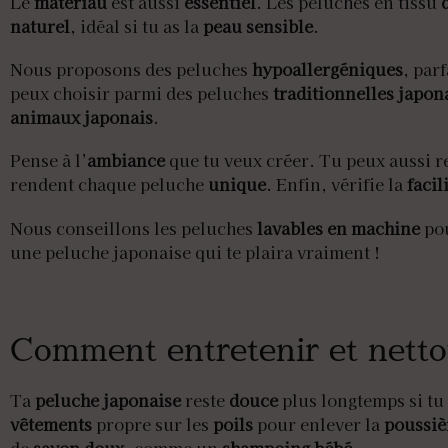
Le
matériau
est aussi
essentiel
. Les peluches en tissu
naturel
, idéal si tu as la
peau sensible
.
Nous proposons des peluches
hypoallergéniques
, par
peux choisir parmi des peluches
traditionnelles japon
animaux japonais
.
Pense à l’
ambiance
que tu veux créer. Tu peux aussi r
rendent chaque peluche
unique
. Enfin, vérifie la
facil
Nous conseillons les peluches
lavables en machine
pou
une peluche japonaise qui te plaira vraiment !
Comment entretenir et netto
Ta
peluche japonaise
reste
douce
plus longtemps si tu
vêtements
propre sur les
poils
pour enlever la
poussiè
de
savon doux
, comme un
shampoing bébé
.