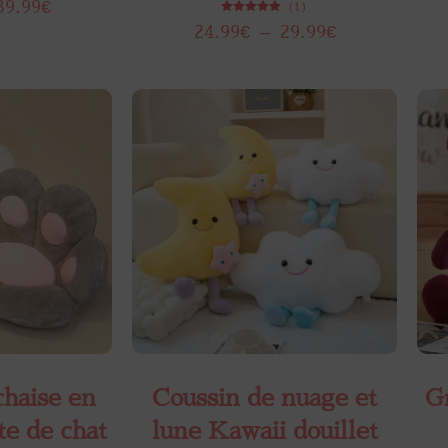
39.99
€
(1)
Note
24.99
€
–
29.99
€
5.00
sur 5
chaise en
Coussin de nuage et
G
te de chat
lune Kawaii douillet