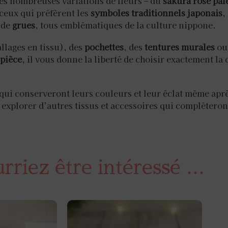
les nombreuses variations de fleurs – du
sakura rose pâl
 ceux qui préfèrent les
symboles traditionnels japonais
,
 de
grues
, tous emblématiques de la culture nippone.
lages en tissu), des
pochettes
, des
tentures murales
ou
 pièce
, il vous donne la liberté de choisir exactement la
qui conserveront leurs couleurs et leur éclat même aprè
explorer d’autres tissus et accessoires qui complèteron
riez être intéressé ...