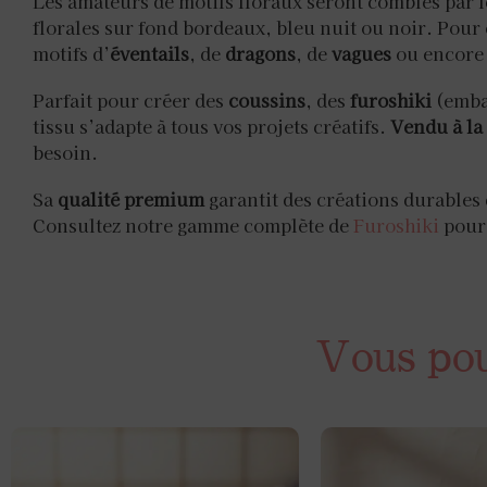
Les amateurs de motifs floraux seront comblés par 
florales sur fond bordeaux, bleu nuit ou noir. Pour
motifs d’
éventails
, de
dragons
, de
vagues
ou encore
Parfait pour créer des
coussins
, des
furoshiki
(embal
tissu s’adapte à tous vos projets créatifs.
Vendu à la
besoin.
Sa
qualité premium
garantit des créations durables 
Consultez notre gamme complète de
Furoshiki
pour 
Vous pour