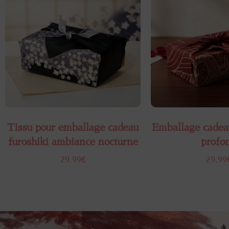
Tissu pour emballage cadeau
Emballage cadeau
furoshiki ambiance nocturne
profo
29.99
€
29.99