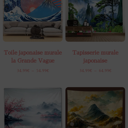
Toile japonaise murale
Tapisserie murale
la Grande Vague
japonaise
34.99
€
–
54.99
€
34.99
€
–
64.99
€