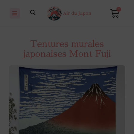
0
Tentures murales
japonaises Mont Fuji