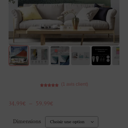
(
1
avis client)
Noté
1
5.00
sur 5
basé sur
notation
34.99
€
–
59.99
€
client
Dimensions