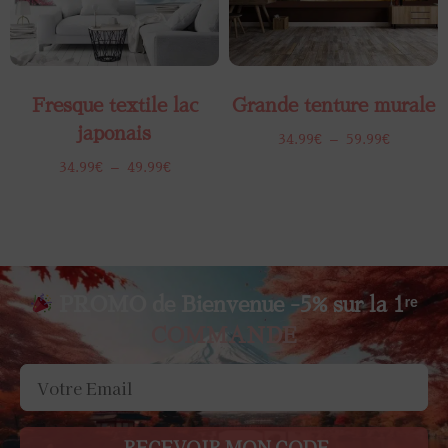
Fresque textile lac
Grande tenture murale
japonais
34.99
€
–
59.99
€
34.99
€
–
49.99
€
PROMO de Bienvenue -5% sur la 1ʳᵉ
COMMANDE
RECEVOIR MON CODE