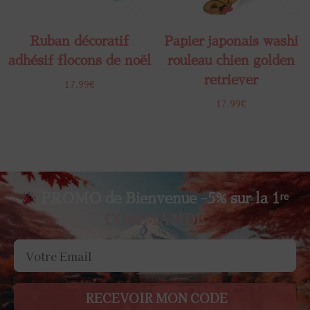
Ruban décoratif
Papier japonais washi
adhésif​ flocons de noël
rouleau chien golden
retriever
17.99
€
17.99
€
PROMO de Bienvenue -5% sur la 1ʳᵉ
COMMANDE
RECEVOIR MON CODE