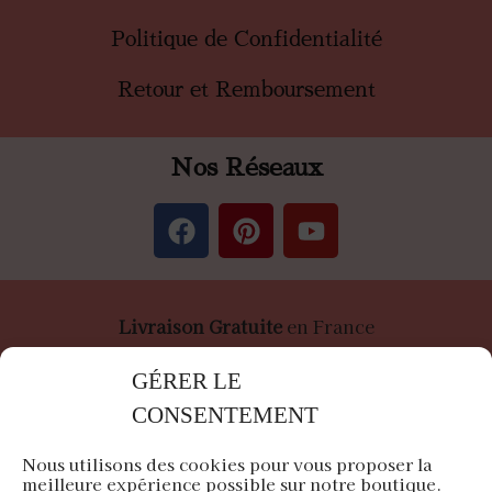
Politique de Confidentialité
Retour et Remboursement
Nos Réseaux
Livraison Gratuite
en France
Paiement
Sécurisé
par Stripe &
PayPal
GÉRER LE
CONSENTEMENT
Nous utilisons des cookies pour vous proposer la
meilleure expérience possible sur notre boutique.