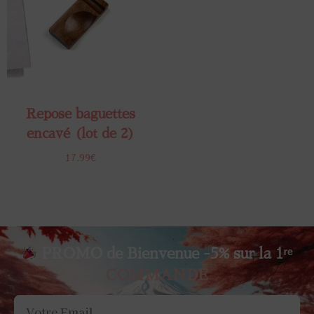
Repose baguettes
encavé (lot de 2)
17.99
€
PROMO de Bienvenue -5% sur la 1ʳᵉ
COMMANDE