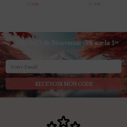
17.99
€
17.99
€
PROMO de Bienvenue -5% sur la 1ʳᵉ
COMMANDE
RECEVOIR MON CODE