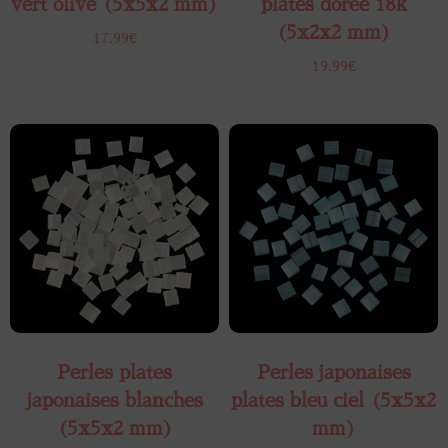
vert olive (5x5x2 mm)
plates dorée 18k
(5x2x2 mm)
17.99
€
19.99
€
Perles plates
Perles japonaises
japonaises blanches
plates bleu ciel (5x5x2
(5x5x2 mm)
mm)