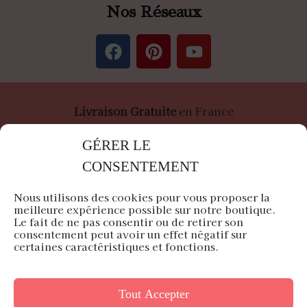
Nos Réseaux
Livraison Gratuite
en France
Paiement
Sécurisé
par Stripe &
PayPal
GÉRER LE
CONSENTEMENT
Nous utilisons des cookies pour vous proposer la
meilleure expérience possible sur notre boutique.
Le fait de ne pas consentir ou de retirer son
Air du Japon est une entreprise française
consentement peut avoir un effet négatif sur
certaines caractéristiques et fonctions.
Siège en Île-de-France
Tout Accepter