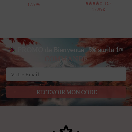
(1)
17.99
€
Note
17.99
€
4.00
sur 5
PROMO de Bienvenue -5% sur la 1ʳᵉ
COMMANDE
RECEVOIR MON CODE