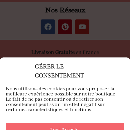
Nos Réseaux
Livraison Gratuite
en France
Paiement
Sécurisé
par Stripe &
PayPal
GÉRER LE
CONSENTEMENT
Nous utilisons des cookies pour vous proposer la
meilleure expérience possible sur notre boutique.
Le fait de ne pas consentir ou de retirer son
Air du Japon est une entreprise française
consentement peut avoir un effet négatif sur
certaines caractéristiques et fonctions.
Siège en Île-de-France
Tout Accepter