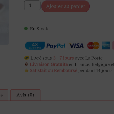
MITE JAPONAISE
GODE JAPONAISE
ORIGAMI
ZORI
SUSPENSION JAPO
PIERRE À AFFÛ
COLLIERS
Ajouter au panier
NTURE JAPONAISE
ANIER VAPEUR
USTENSILES À DU
VASE JAPONA
KANZASHI
RLES JAPONAISES
ÊLE JAPONAISE
USTENSILES DE CUISI
PIC À CHEVE
ZABUTON
RUBAN WASHI​
ZAFU
En Stock
Livré sous
3 – 7 jours
avec La Poste
Livraison Gratuite
en France, Belgique e
Satisfait ou Remboursé
pendant 14 jours
es
Avis (0)