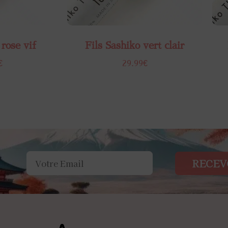
 rose vif
Fils Sashiko vert clair
€
29.99
€
RECEV