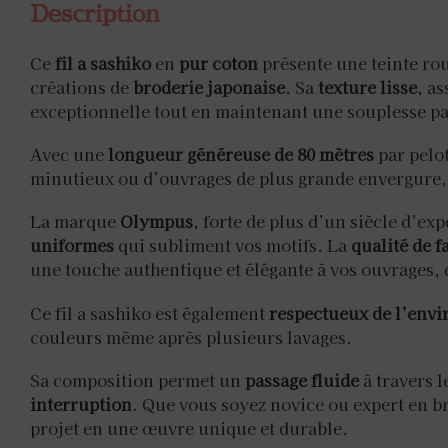
Description
Ce
fil a sashiko
en
pur coton
présente une teinte rou
créations de
broderie japonaise
. Sa
texture lisse
, a
exceptionnelle tout en maintenant une souplesse par
Avec une
longueur généreuse de 80 mètres
par pelot
minutieux ou d’ouvrages de plus grande envergure, 
La marque
Olympus
, forte de plus d’un siècle d’ex
uniformes
qui subliment vos motifs. La
qualité de f
une touche authentique et élégante à vos ouvrages, 
Ce fil a sashiko est également
respectueux de l’env
couleurs même après plusieurs lavages.
Sa composition permet un
passage fluide
à travers l
interruption
. Que vous soyez novice ou expert en br
projet en une œuvre unique et durable.