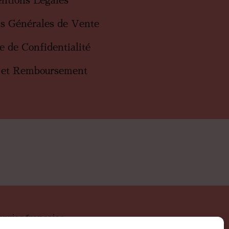
ntions Légales
ns Générales de Vente
ue de Confidentialité
 et Remboursement
eprise française