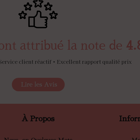
ont attribué la note de
4.
Service client réactif • Excellent rapport qualité prix
Lire les Avis
À Propos
Infor