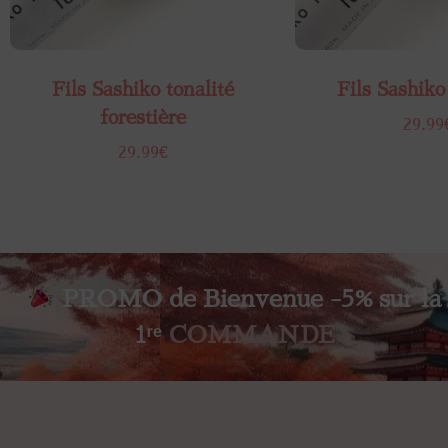
Fils Sashiko tonalité
Fils Sashiko
forestière
29.99
29.99
€
PROMO de Bienvenue -5% sur la
1ʳᵉ
COMMANDE