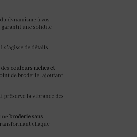
et du dynamisme à vos
, garantit une solidité
l s’agisse de détails
t des
couleurs riches et
oint de broderie, ajoutant
i préserve la vibrance des
 une
broderie sans
, transformant chaque