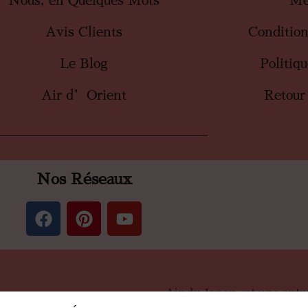
Nous, en Quelques Mots
Me
Avis Clients
Conditio
Le Blog
Politiq
Air d’Orient
Retour
Nos Réseaux
Air du Japon est une entr