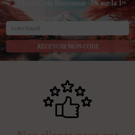
PROMO de Bienvenue -5% sur la 1ʳᵉ
COMMANDE
RECEVOIR MON CODE