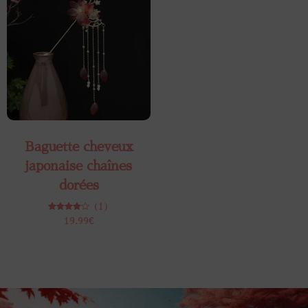
Baguette cheveux
japonaise chaînes
dorées
(1)
Note
19.99
€
4.00
sur 5