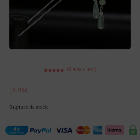
(
9
avis client)
Noté
9
5.00
sur 5
basé sur
notations
19.99
€
client
Rupture de stock