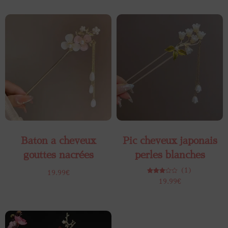
Baton a cheveux​
Pic cheveux japonais​
gouttes nacrées
perles blanches
(1)
19.99
€
Note
19.99
€
3.00
sur 5