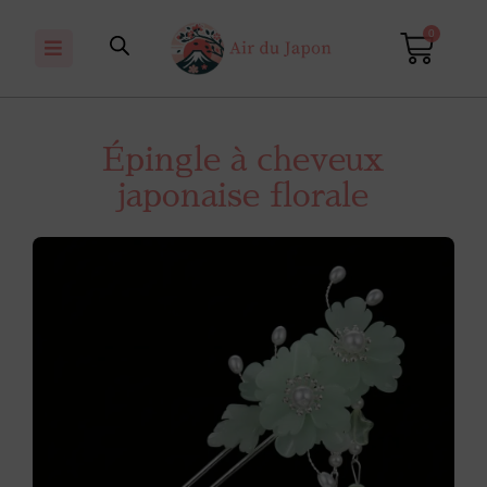
0
Épingle à cheveux
japonaise florale