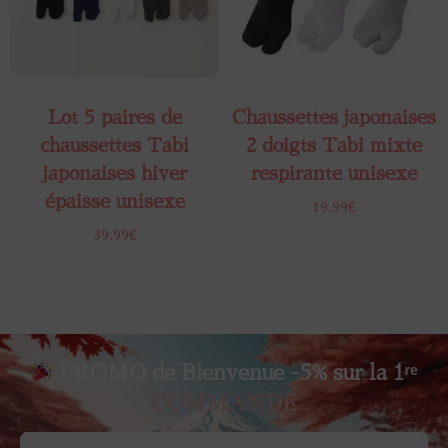
Lot 5 paires de
Chaussettes japonaises
chaussettes Tabi
2 doigts​ Tabi mixte
japonaises hiver
respirante unisexe
épaisse unisexe
19.99
€
39.99
€
PROMO de Bienvenue -5% sur la 1ʳᵉ
COMMANDE