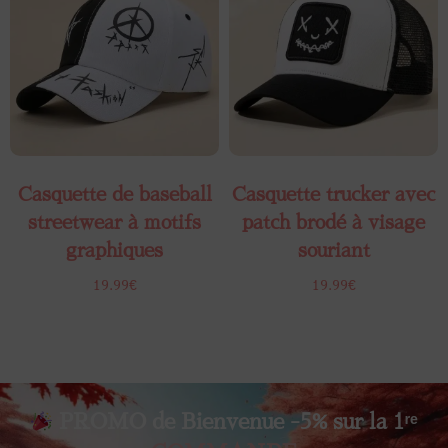
Casquette de baseball
Casquette trucker avec
streetwear à motifs
patch brodé à visage
graphiques
souriant
19.99
€
19.99
€
PROMO de Bienvenue -5% sur la 1ʳᵉ