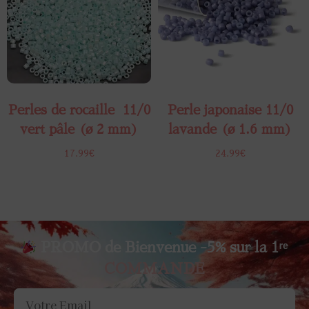
Perles de rocaille ​ 11/0
Perle japonaise 11/0
vert pâle (ø 2 mm)
lavande (ø 1.6 mm)
17.99
€
24.99
€
PROMO de Bienvenue -5% sur la 1ʳᵉ
COMMANDE