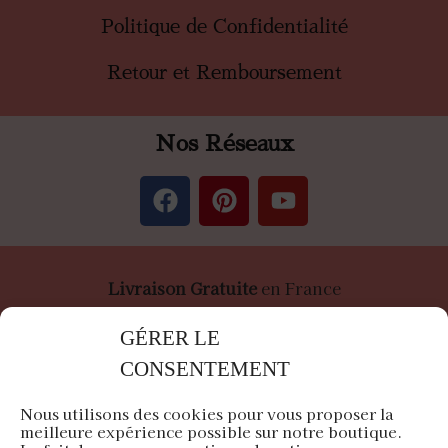
Politique de Confidentialité
Retour et Remboursement
Nos Réseaux
Livraison Gratuite
en France
Paiement
Sécurisé
par Stripe &
PayPal
GÉRER LE
CONSENTEMENT
Nous utilisons des cookies pour vous proposer la
meilleure expérience possible sur notre boutique.