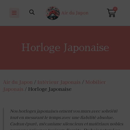
0
Horloge Japonaise
Air du Japon
/
Intérieur Japonais
/
Mobilier
Japonais
/ Horloge Japonaise
Nos horloges japonaises ornent vos murs avec sobriété
tout en mesurant le temps avec une fiabilité absolue.
Cadran épuré, mécanisme silencieux et matériaux nobles
pour une présence toujours discrète. Du bois naturel au