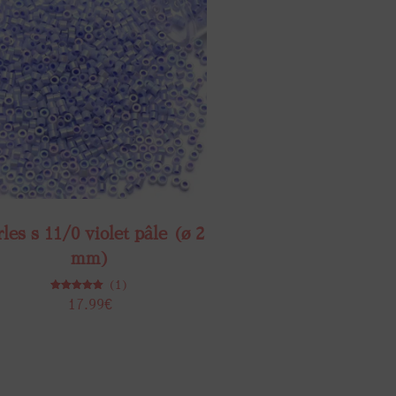
les s 11/0 violet pâle (ø 2
mm)
(1)
Note
17.99
€
5.00
sur 5