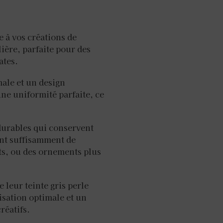
e à vos créations de
lière, parfaite pour des
ates.
male et un design
une uniformité parfaite, ce
 durables qui conservent
ent suffisamment de
ets, ou des ornements plus
e leur teinte gris perle
sation optimale et un
réatifs.