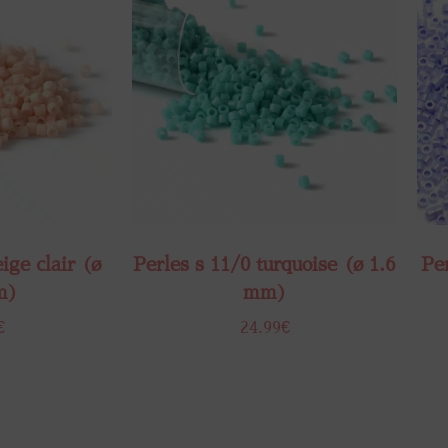
ige clair (ø
Perles s 11/0 turquoise (ø 1.6
Per
m)
mm)
€
24.99
€