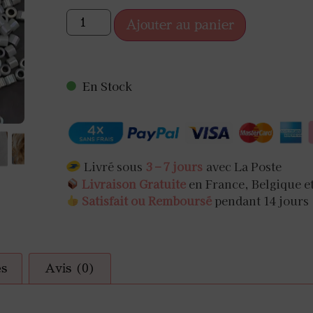
MITE JAPONAISE
GODE JAPONAISE
ORIGAMI
ZORI
SUSPENSION JAPO
PIERRE À AFFÛ
COLLIERS
NTURE JAPONAISE
ANIER VAPEUR
USTENSILES À DU
VASE JAPONA
KANZASHI
Ajouter au panier
RLES JAPONAISES
ÊLE JAPONAISE
USTENSILES DE CUISI
PIC À CHEVE
ZABUTON
RUBAN WASHI​
ZAFU
En Stock
Livré sous
3 – 7 jours
avec La Poste
Livraison Gratuite
en France, Belgique e
Satisfait ou Remboursé
pendant 14 jours
es
Avis (0)