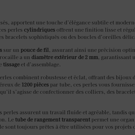
irisés, apportent une touche d’élégance subtile et modern
ces perles
cylindriques
offrent une finition lisse et régu
s bracelets sophistiqués ou des boucles d’oreilles délic
s
sur un
pouce de fil
, assurant ainsi une précision opti
rocaille a un
diamètre extérieur de 2 mm
, garantissant 
de
tissage
et d’assemblage.
perles combinent robustesse et éclat, offrant des bijoux
néreux de
1200 pièces
par tube, ces perles vous fourniss
u’il s’agisse de confectionner des colliers, des bracel
es perles assurent un travail fluide et agréable, tandis qu
ion. Le
tube de rangement transparent
permet une organi
e sont toujours prêtes à être utilisées pour vos projets c