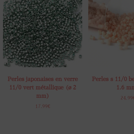
Perles japonaises en verre​
Perles s 11/0 be
11/0 vert métallique (ø 2
1.6 m
mm)
24.99
17.99
€