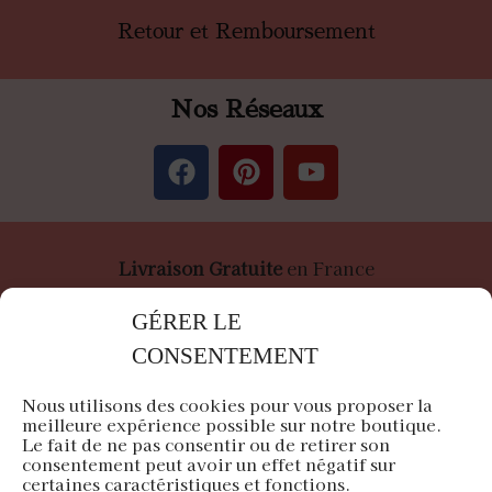
Retour et Remboursement
Nos Réseaux
Livraison Gratuite
en France
Paiement
Sécurisé
par Stripe &
PayPal
GÉRER LE
CONSENTEMENT
Nous utilisons des cookies pour vous proposer la
meilleure expérience possible sur notre boutique.
Le fait de ne pas consentir ou de retirer son
Air du Japon est une entreprise française
consentement peut avoir un effet négatif sur
certaines caractéristiques et fonctions.
Siège en Île-de-France