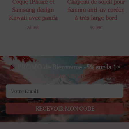
Coque iPhone et
Chapeau de soleil pour
Samsung design
femme anti-uv coréen
Kawaii avec panda
à très large bord
24.99
€
39.99
€
PROMO de Bienvenue -5% sur la 1ʳᵉ
COMMANDE
RECEVOIR MON CODE