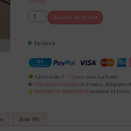
MITE JAPONAISE
GODE JAPONAISE
ORIGAMI
ZORI
SUSPENSION JAPO
PIERRE À AFFÛ
COLLIERS
19.99
€
NTURE JAPONAISE
ANIER VAPEUR
USTENSILES À DU
VASE JAPONA
KANZASHI
Ajouter au panier
RLES JAPONAISES
ÊLE JAPONAISE
USTENSILES DE CUISI
PIC À CHEVE
ZABUTON
RUBAN WASHI​
ZAFU
En Stock
Livré sous
3 – 7 jours
avec La Poste
Livraison Gratuite
en France, Belgique e
Satisfait ou Remboursé
pendant 14 jours
es
Avis (0)