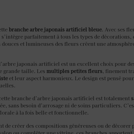
ette
branche arbre japonais artificiel bleue
. Avec ses fl
 s’intègre parfaitement à tous les types de décorations,
douces et lumineuses des fleurs créent une atmosphère
’arbre japonais artificiel est un excellent choix pour d
e grande taille. Les
multiples petites fleurs
, finement tr
iste
et leur aspect harmonieux. Le design est pensé pou
uelles.
cette branche d’arbre japonais artificiel est totalement
s
ée, sans besoin d’arrosage ni de soins particuliers. C’e
rale à la fois belle et fonctionnelle.
nt de créer des compositions généreuses ou de décorer 
 salon ou compléter une vitrine, ces branches apporten