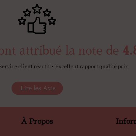
ont attribué la note de
4.
Service client réactif • Excellent rapport qualité prix
Lire les Avis
À Propos
Infor