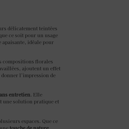
eurs délicatement teintées
 que ce soit pour un usage
 apaisante, idéale pour
es compositions florales
availlées, ajoutent un effet
r donner l’impression de
ans entretien
. Elle
st une solution pratique et
plusieurs espaces. Que ce
t une
touche de nature