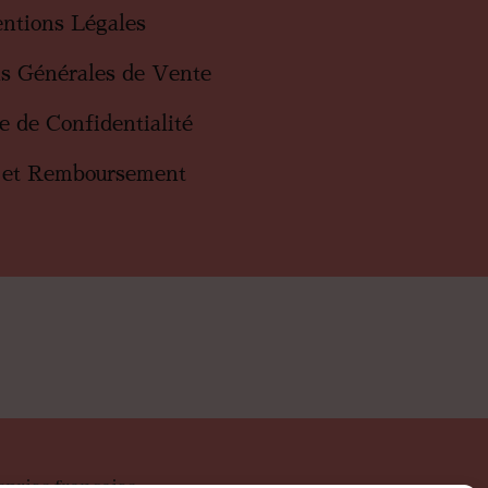
ntions Légales
ns Générales de Vente
ue de Confidentialité
 et Remboursement
eprise française