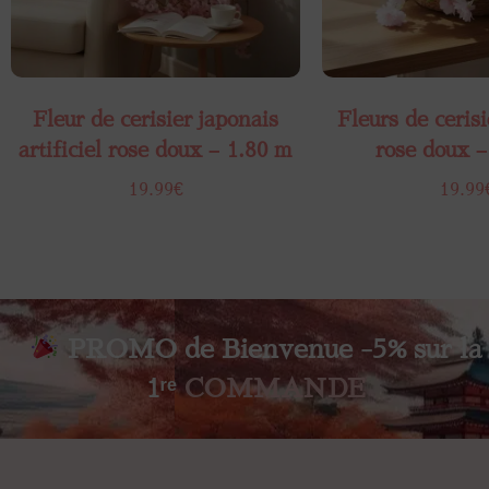
Fleur de cerisier japonais
Fleurs de cerisie
artificiel rose doux – 1.80 m
rose doux –
19.99
€
19.99
PROMO de Bienvenue -5% sur la
1ʳᵉ
COMMANDE