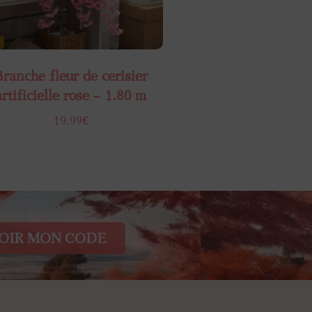
ranche fleur de cerisier
artificielle​ rose – 1.80 m
19.99
€
OIR MON CODE