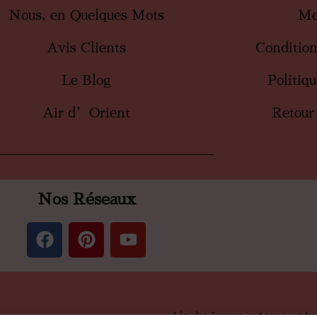
Nous, en Quelques Mots
Me
Avis Clients
Conditio
Le Blog
Politiq
Air d’Orient
Retour
Nos Réseaux
Air du Japon est une entr