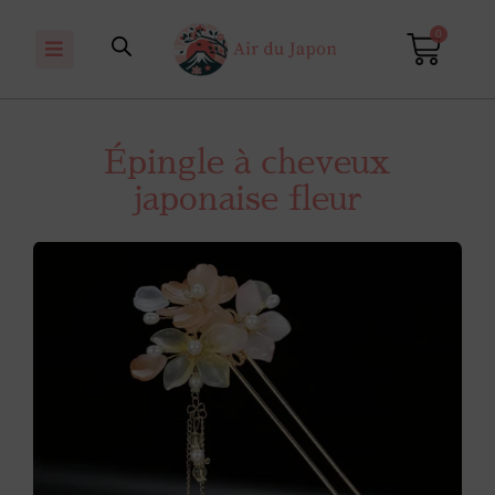
0
Épingle à cheveux
japonaise fleur