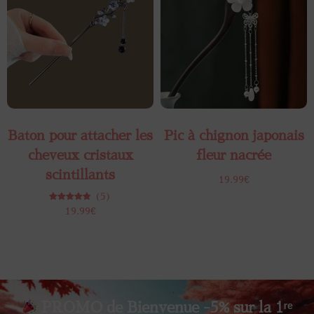
Baton pour attacher les
Pic à chignon japonais
cheveux​ cristaux
fleur nacrée
scintillants
19.99
€
(5)
Note
19.99
€
4.80
sur 5
PROMO de Bienvenue -5% sur la 1ʳᵉ